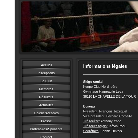
Accueil
Informations légales
Inscriptions
Le Club
Siège social
Kenpo Club Nord Isère
Membres
Gymnase Hameau le Leva
38110 LA CHAPELLE DE LA TOUR
Résultats
Actualités
Bureau
Président
: François Jézéquel
Galerie/Archives
Vice président
: Bernard Corneille
Presse
Trésorière
: Anthony Ynna
Trésorier adjoint
: Kévin Pohu
Partenaires/Sponsors
Secrétaire
: Fannis Devois
Contact