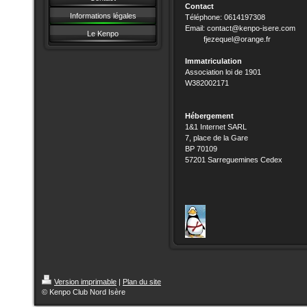
Contact
Informations légales
Téléphone: 0614197308
Email: contact@kenpo-isere.com
Le Kenpo
fjezequel@orange.fr
Immatriculation
Association loi de 1901
W382002171
Hébergement
1&1 Internet SARL
7, place de la Gare
BP 70109
57201 Sarreguemines Cedex
Version imprimable
|
Plan du site
© Kenpo Club Nord Isère