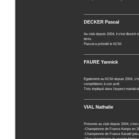
DECKER Pascal
Au club depuis 2004, il s'est illustr
titres.
Pascal a présidé le KCNI.
FAURE Yannick
Egalement au KCNI depuis 2004, c'
compétitions à son actif.
Très impliqué dans l'aspect martial 
VIAL Nathalie
Présente au club depuis 2004, c'est
-Championne de France Kenpo en 2
-Championne de France Karaté-jutsu
-Vice-championne du monde Kenpo 