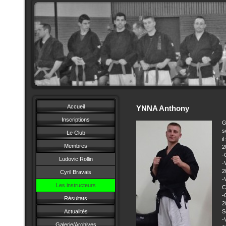
Accueil
YNNA Anthony
Inscriptions
G
s
Le Club
i
Membres
2
-
Ludovic Rollin
-
2
Cyril Bravais
-
Les instructeurs
C
-
Résultats
2
Actualités
S
-
Galerie/Archives