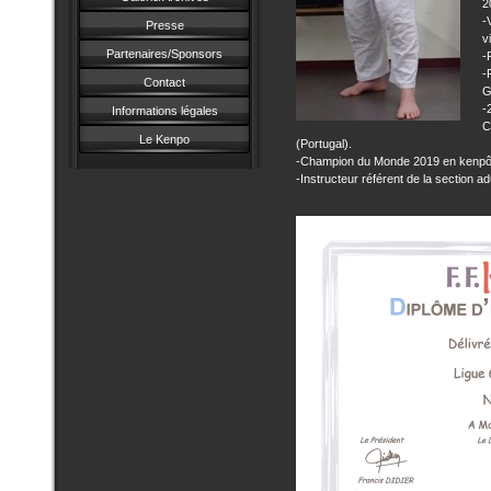
2
-
Presse
v
Partenaires/Sponsors
-
-
Contact
G
-
Informations légales
C
Le Kenpo
(Portugal).
-Champion du Monde 2019 en kenpô t
-Instructeur référent de la section ad