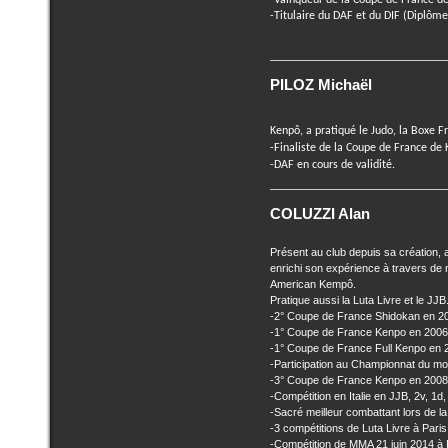
-Vainqueur de la Coupe de France d
-Titulaire du DAF et du DIF (Diplôme
PILOZ Michaël
Kenpô
, a pratiqué le Judo, la Boxe F
-Finaliste de la Coupe de France de
-DAF en cours de validité.
COLUZZI Alan
Présent au club depuis sa création, a
enrichi son expérience à travers de
American Kempô.
Pratique aussi la Luta Livre et le JJB
-2° Coupe de France Shidokan en 20
-1° Coupe de France Kenpo en 2006
-1° Coupe de France Full Kenpo en 
-Participation au Championnat du m
-3° Coupe de France Kenpo en 2008
-Compétition en Italie en JJB, 2v, 1d
-Sacré meilleur combattant lors de 
-3 compétitions de Luta Livre à Paris
-Compétition de MMA 21 juin 2014 à P