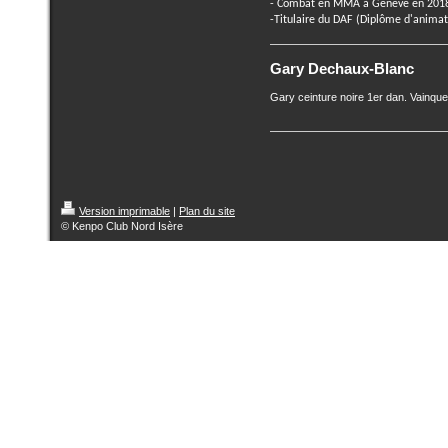
- Combat en MMA à Genève en 201
-Titulaire du DAF (Diplôme d'animat
Gary Dechaux-Blanc
Gary ceinture noire 1er dan.
Vainque
Version imprimable
|
Plan du site
© Kenpo Club Nord Isère