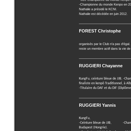
-Championne du monde Kenpo en 2
Nathalie a présidé le KCNI.
Nathalie est décédée en juin 2012.
FOREST Christophe
organisés par le Club n'a pas d'égal
reste un membre actif dans la vie de 
RUGGIERI Chayanne
KungFu, ceinture bleue de JJB, -Ch
finaliste en kenpô Traditionnel, à Alb
-Titulaire du DAF et du DIF (Diplôme
RUGGIERI Yannis
KungFu,
-C
einture bleue de JJB
, -Champio
Budapest (Hongrie).