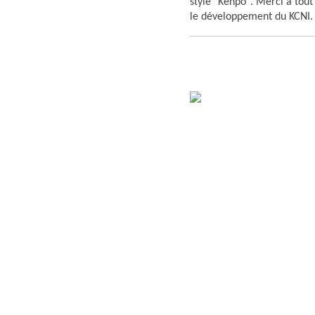
style "Kenpo". Merci à tout
le développement du KCNI.
Reprise des cours, lundi