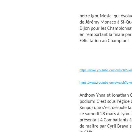
Samedi 4 avril 2015
notre Igor Mosic, qui évolu
de Jérémy Monaco à St-Quent
Dijon pour les Championnats
en remportant la finale pa
Félicitation au Champion!
Samedi 28 mar
France Kenpo (CNK) à L
https://www.youtube.com/watch?v=
Demi-finale Zorus VS Allix
https://www.youtube.com/watch?
Finale Zorus VS Farès
Anthony Ynna et Jonathan C
podium! C'est sous l'égide
Kenpo) que s'est déroulé 
ce samedi 28 mars à Lyon. 
présentait 4 Combattants à
de maître par Cyril Bravais