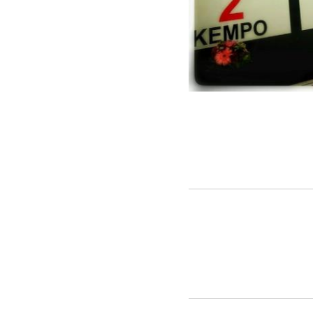
Championnat du Monde, A
participation au Championnat du Mon
2005, Hongrie en 2007, Portugal en
2013... Toujours sur le podium dont 2
pensées du KCNI pour son Senseï.
Nouveaux instructeurs
tenaient les dernières épreuves du D
deux Kenpoka. Anthony Ynna et Thoma
dispensée par la FFKDA depuis le mo
l'examen et sont désormais officiell