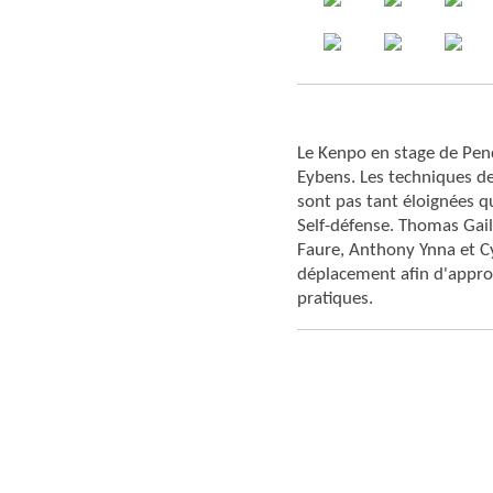
Stage Penchak-Silat
Le Kenpo en stage de Pen
Eybens. Les techniques de
sont pas tant éloignées q
Self-défense. Thomas Gail
Faure, Anthony Ynna et Cyr
déplacement afin d'approf
pratiques.
Samedi 14 février 2015, 
Mines.
Belle prestation de nos 2 compétite
pas démérité pour ces deux combats
Seb a quant à lui maitrisé sa catégor
remporté 4 victoires dont 2 avant la l
Bravo à tous les 2!