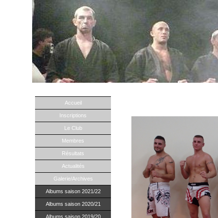
Accueil
Boxe Thaï au KCNI...
Inscriptions
Le Club
Membres
Résultats
Actualités
Galerie/Archives
Albums saison 2021/22
Albums saison 2020/21
Albums saison 2019/20