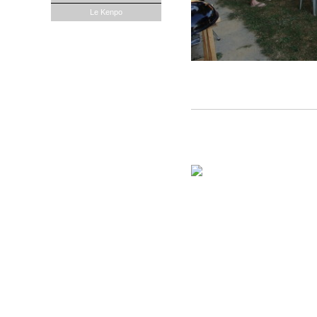
Le Kenpo
Assemblée Générale 10.07.2015
Convivialité et trampoline au menu d
autour d'un bon barbecue. Au final, p
Remise "traditionnelle" de