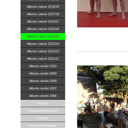
Albums saison 2018/19
Albums saison 2017/18
Albums saison 2016/17
Albums saison 2015/16
Ce jeudi 6 août, le KCNI a eu le pla
Boxe Thaïlandaise du club Lyon Tha
Albums saison 2014/15
différent et ainsi améliorer leurs te
Albums saison 2013/14
Merci à lui pour sa gentillesse et sa 
Albums saison 2012/13
Assemblée Générale, 10 ju
Albums saison 2011/12
Albums année 2010
Albums année 2009
Albums année 2008
Albums année 2007
Albums année 2006
Presse
Partenaires/Sponsors
Contact
Informations légales