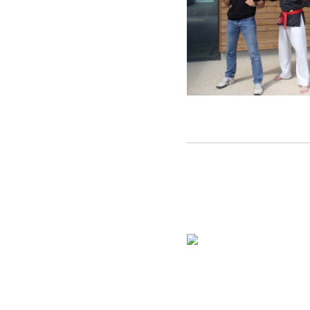
St-Etienne de Crossey, dimanche 14 j
et Cyril Araujo ont satisfait à l'épre
Bravais. Félicitations à nos 3 Kenpo
Nuit des Arts Martiaux, 
Un grand merci aux Kenpokas qui ont